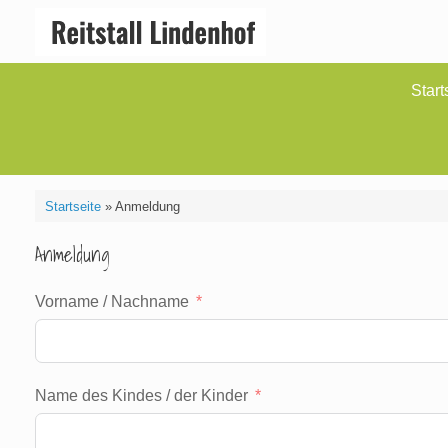
Zum
Inhalt
springen
Start
Startseite
»
Anmeldung
Anmeldung
Vorname / Nachname
Name des Kindes / der Kinder