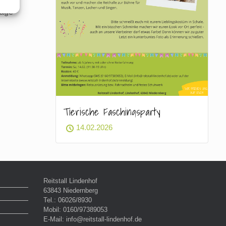
rage
Tierische Faschingsparty
14.02.2026
Reitstall Lindenhof
63843 Niedernberg
Tel.: 06026/8930
Mobil: 0160/97389053
E-Mail: info@reitstall-lindenhof.de