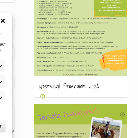
m
 auf
t,
Übersicht Programm 2026
lieben
keting
rn