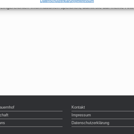
Datenschutzerklärung
Impressum
eingereichten Informationen speichert, damit sie auf meine Anf
auernhof
Kontakt
chaft
Impressum
uns
Datenschutzerklärung